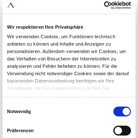
Leipzig
02.04.2025
-
03.04.2025
Wir respektieren Ihre Privatsphäre
IntraFind at GPEC® digital 2025
Wir verwenden Cookies, um Funktionen technisch
anbieten zu können und Inhalte und Anzeigen zu
personalisieren. Außerdem verwenden wir Cookies, um
At the
IntraFind booth no. 076
, exhibition visitors can
das Verhalten von Besuchern der Internetseiten zu
expect live demos and use cases of the AI-based search
analysieren und Fehler beheben zu können. Für die
and analytics software, iFinder, which expands the police
Verwendung nicht notwendiger Cookies sowie der darauf
toolbox in the digital space as an efficient command and
basierenden Datenverarbeitung benötigen wir Ihre
control and operational tool. IntraFind's experts will also
Einwilligung, die Sie erteilen können, in dem Sie
advise visitors in which areas enterprise search solutions
betreffende Cookies ganz oder teilweise zulassen. Sie
can support and facilitate daily police work.
können diese Einwilligung jederzeit mit Wirkung für die
Einwilligungsauswahl
Zukunft widerrufen.
Notwendig
We
will
be
happy
to
welcome
you
with
an
espresso
at
the
IntraFind
booth
no. 076
and
look
forward
to
interesting
conversations.
Präferenzen