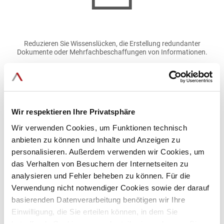
Reduzieren Sie Wissenslücken, die Erstellung redundanter
Dokumente oder Mehrfachbeschaffungen von Informationen.
Bild
Wir respektieren Ihre Privatsphäre
Wir verwenden Cookies, um Funktionen technisch
anbieten zu können und Inhalte und Anzeigen zu
personalisieren. Außerdem verwenden wir Cookies, um
das Verhalten von Besuchern der Internetseiten zu
analysieren und Fehler beheben zu können. Für die
Verwendung nicht notwendiger Cookies sowie der darauf
Steigern Sie die Zugriffe auf Ihr Wissensmanagementportal und
sorgen Sie dafür, dass vorhandenes Wissen von Ihren Anwendern
basierenden Datenverarbeitung benötigen wir Ihre
besser genutzt wird.
Einwilligung, die Sie erteilen können, in dem Sie
betreffende Cookies ganz oder teilweise zulassen. Sie