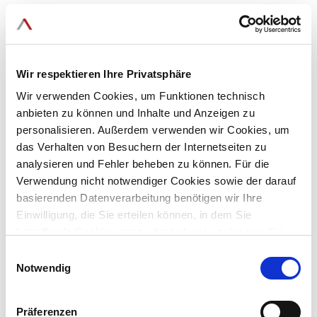
Wir respektieren Ihre Privatsphäre
Wir verwenden Cookies, um Funktionen technisch
anbieten zu können und Inhalte und Anzeigen zu
personalisieren. Außerdem verwenden wir Cookies, um
das Verhalten von Besuchern der Internetseiten zu
analysieren und Fehler beheben zu können. Für die
Verwendung nicht notwendiger Cookies sowie der darauf
basierenden Datenverarbeitung benötigen wir Ihre
Support & Service
Einwilligung, die Sie erteilen können, in dem Sie
betreffende Cookies ganz oder teilweise zulassen. Sie
können diese Einwilligung jederzeit mit Wirkung für die
Einwilligungsauswahl
Sie sind bereits IntraFind Kunde und haben eine Frage an
Zukunft widerrufen.
Notwendig
unser Support-Team?
Präferenzen