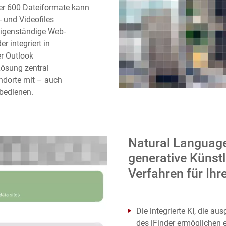
r 600 Dateiformate kann
 und Videofiles
igenständige Web-
der
integriert in
er Outlook
ösung zentral
andorte mit – auch
bedienen.
Natural Languag
generative Künstli
Verfahren für Ih
Die integrierte KI, die aus
des iFinder ermöglichen e