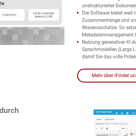
unstrukturierter Dokument
Die Software bietet weit 
Zusammenhänge und unte
Wissensschätze. So setze
Metadatenmanagement fü
Nutzung generativer KI d
Sprachmodellen (Large La
damit Sie das volle Poten
Mehr über iFinder un
 durch