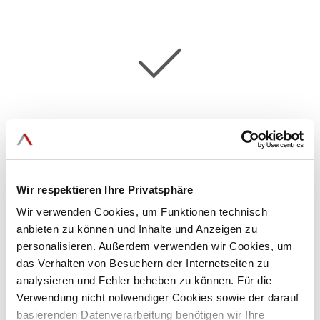
Bild
Budgetfestlegung: Bestimmen Sie ein realistisches Budget für Ihre
Enterprise Search-Lösung. Welche Fragen Sie bzgl. Preismodellen
beachten müssen, erfahren Sie in unserem Guide.
Wir respektieren Ihre Privatsphäre
Wir verwenden Cookies, um Funktionen technisch
anbieten zu können und Inhalte und Anzeigen zu
Bild
personalisieren. Außerdem verwenden wir Cookies, um
das Verhalten von Besuchern der Internetseiten zu
analysieren und Fehler beheben zu können. Für die
Verwendung nicht notwendiger Cookies sowie der darauf
basierenden Datenverarbeitung benötigen wir Ihre