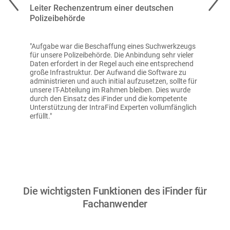
Leiter Rechenzentrum einer deutschen
IT-P
Polizeibehörde
Poli
"Aufgabe war die Beschaffung eines Suchwerkzeugs
"Wir 
Retter
für unsere Polizeibehörde. Die Anbindung sehr vieler
Mitar
Daten erfordert in der Regel auch eine entsprechend
schne
große Infrastruktur. Der Aufwand die Software zu
Softw
administrieren und auch initial aufzusetzen, sollte für
Dokum
unsere IT-Abteilung im Rahmen bleiben. Dies wurde
Echtz
durch den Einsatz des iFinder und die kompetente
Quali
Unterstützung der IntraFind Experten vollumfänglich
perfek
erfüllt."
Die wichtigsten Funktionen des iFinder für
Fachanwender