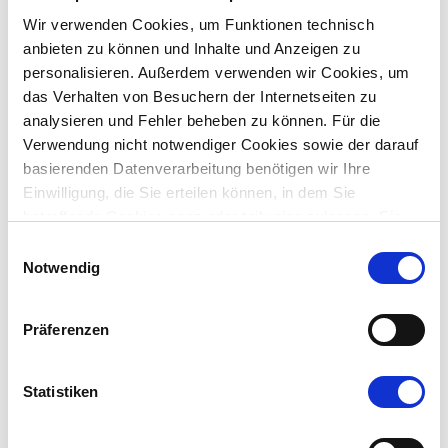
eingesetzt werden?
Wir verwenden Cookies, um Funktionen technisch
Unser KI-Trio iFinder, iAssistant und
iHub
gewährleistet
anbieten zu können und Inhalte und Anzeigen zu
höchste Sicherheitsstandards und erfüllt die
personalisieren. Außerdem verwenden wir Cookies, um
Anforderungen des EU AI Act. Die Software kann
das Verhalten von Besuchern der Internetseiten zu
selbstverständlich On-Premises betrieben werden.
analysieren und Fehler beheben zu können. Für die
Verwendung nicht notwendiger Cookies sowie der darauf
basierenden Datenverarbeitung benötigen wir Ihre
Einwilligung, die Sie erteilen können, in dem Sie
betreffende Cookies ganz oder teilweise zulassen. Sie
Einfacher Beschaffungsprozess für
können diese Einwilligung jederzeit mit Wirkung für die
Einwilligungsauswahl
Polizeibehörden
Zukunft widerrufen.
Notwendig
Der iFinder kann über bestehende Rahmenverträge,
Präferenzen
Direktvergaben* oder standardisierte Vergabeverfahren
unkompliziert beschafft werden. Wir unterstützen Sie bei
Bedarf mit allen erforderlichen Unterlagen.
Statistiken
* Ab 01.01.2026 gelten für Sicherheitsbehörden deutlich
angehobene Wertgrenzen für Direktvergaben.