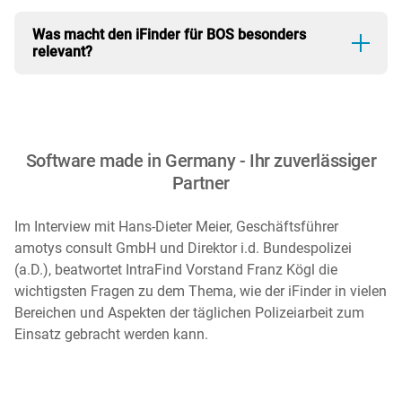
autonomen Entscheidungen. Sie erstellt
Für gerichtliche Nachvollziehbarkeit und die interne
Zusammenfassungen und Antworten aus vorhandenen
Was macht den iFinder für BOS besonders
Revision sorgen Protokollierungs- und Audit-Funktionen,
Inhalten und verweist transparent auf die zugrunde
relevant?
durch die Suchvorgänge und Zugriffe transparent und
liegenden Originaldokumente (mittels Retrieval
überprüfbar bleiben.
Augmented Generation – kurz RAG). Der Mensch bleibt
Der iFinder verbindet leistungsfähige Informationssuche
in der Verantwortung.
und KI-Unterstützung mit den Anforderungen
sicherheitskritischer Organisationen: Datenschutz,
Software made in Germany - Ihr zuverlässiger
Zugriffskontrolle, Nachvollziehbarkeit und Betrieb in
Partner
eigener Hoheit.
Im Interview mit Hans-Dieter Meier, Geschäftsführer
amotys consult GmbH und Direktor i.d. Bundespolizei
(a.D.), beatwortet IntraFind Vorstand Franz Kögl die
wichtigsten Fragen zu dem Thema, wie der iFinder in vielen
Bereichen und Aspekten der täglichen Polizeiarbeit zum
Einsatz gebracht werden kann.