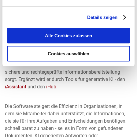
Details zeigen
Die Produkte und Lösungen von IntraFind ermöglichen ein
effizientes Suchen, Finden und Analysieren von
strukturierten und unstrukturierten Informationen in allen
Alle Cookies zulassen
verfügbaren internen und externen Datenquellen eines
Unternehmens. Flaggschiff des Produktportfolios ist die
Cookies auswählen
Enterprise Search Software
iFinder
, die bei zahlreichen
Unternehmen und Behörden im Einsatz ist und dort für eine
sichere und rechtegeprüfte Informationsbereitstellung
sorgt. Ergänzt wird er durch Tools für generative KI - den
iAssistant
und den
iHub
.
Die Software steigert die Effizienz in Organisationen, in
dem sie Mitarbeiter dabei unterstützt, die Informationen,
die sie für ihre Aufgaben und Entscheidungen benötigen,
schnell parat zu haben - sei es in Form von gefundenen
Dokumenten, KI-generierten Antworten oder