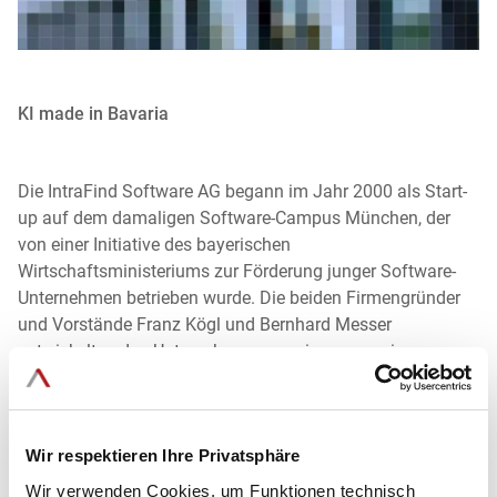
n
g
KI made in Bavaria
Die IntraFind Software AG begann im Jahr 2000 als Start-
up auf dem damaligen Software-Campus München, der
von einer Initiative des bayerischen
Wirtschaftsministeriums zur Förderung junger Software-
Unternehmen betrieben wurde. Die beiden Firmengründer
und Vorstände Franz Kögl und Bernhard Messer
entwickelten das Unternehmen gemeinsam zu einem
etablierten internationalen Softwarehersteller für Enterprise
Search und AI-basierte
Informationsvernetzung. Zu den
mehr als 1.000 IntraFind Kunden zählen Unternehmen aller
Wir respektieren Ihre Privatsphäre
Branchen und Größen -
darunter Unternehmen wie BMW,
DATEV, Rolls Royce und Rohde & Schwarz sowie Behörden
Wir verwenden Cookies, um Funktionen technisch