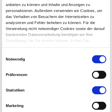
wie die Bundeswehr, Polizeibehörden und Regionalträger
anbieten zu können und Inhalte und Anzeigen zu
der deutschen Rentenversicherung. Im Jahr 2017 gründete
personalisieren. Außerdem verwenden wir Cookies, um
der Softwarehersteller die US-Tochtergesellschaft IntraFind
das Verhalten von Besuchern der Internetseiten zu
Inc. mit Sitz in New York.
analysieren und Fehler beheben zu können. Für die
Verwendung nicht notwendiger Cookies sowie der darauf
basierenden Datenverarbeitung benötigen wir Ihre
Einwilligung, die Sie erteilen können, in dem Sie
betreffende Cookies ganz oder teilweise zulassen. Sie
können diese Einwilligung jederzeit mit Wirkung für die
Einwilligungsauswahl
Zukunft widerrufen.
Notwendig
Präferenzen
Statistiken
Marketing
Schnelle Informationsbereitstellung