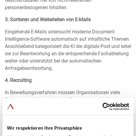
Geschäftsdaten frei von nicht-relevanten
personenbezogenen Inhalten.
3. Sortieren und Weiterleiten von E-Mails
Eingehende E-Mails untersucht moderne Document-
Intelligence-Software automatisch auf inhaltliche Themen.
Anschließend kategorisiert die KI die digitale Post und leitet
sie zur Beantwortung an die entsprechende Fachabteilung
weiter oder unterstützt bei der automatischen
Anfragebeantwortung.
4. Recruiting
In Bewerbungsverfahren müssen Organisationen viele
Dokumente sichten und daraufhin analysieren, ob
Bewerber für die ausgeschriebene Stelle qualifiziert sind.
Document-Intelligence-Software identifiziert Kenntnisse
und Fähigkeiten in Lebensläufen automatisch und gleicht
Wir respektieren Ihre Privatsphäre
sie mit den Anforderungen aus der Stellenausschreibung