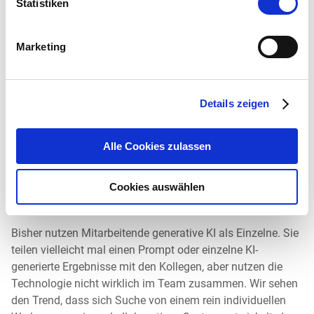
Statistiken
nachvollziehbar ist, um sowohl Compliance zu
gewährleisten als auch das Vertrauen ihrer Nutzer zu
gewinnen.
Marketing
Auf Suchtechnologie bezogen heißt das, dass
Unternehmen und Behörden zurecht interessiert, wie die
Details zeigen
Treffer und Antworten aus ihrem Datenbestand zustande
kommen.
Alle Cookies zulassen
9. Kollaborative und adaptive Suche – Wissen trifft
Cookies auswählen
Zusammenarbeit
Bisher nutzen Mitarbeitende generative KI als Einzelne. Sie
teilen vielleicht mal einen Prompt oder einzelne KI-
generierte Ergebnisse mit den Kollegen, aber nutzen die
Technologie nicht wirklich im Team zusammen. Wir sehen
den Trend, dass sich Suche von einem rein individuellen