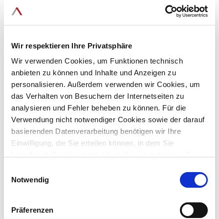
Wir respektieren Ihre Privatsphäre
Wir verwenden Cookies, um Funktionen technisch
anbieten zu können und Inhalte und Anzeigen zu
personalisieren. Außerdem verwenden wir Cookies, um
das Verhalten von Besuchern der Internetseiten zu
analysieren und Fehler beheben zu können. Für die
Verwendung nicht notwendiger Cookies sowie der darauf
Spezialist für Enterprise Search
basierenden Datenverarbeitung benötigen wir Ihre
Einwilligung, die Sie erteilen können, in dem Sie
Seit über 20 Jahren entwickelt IntraFind leistungsstarke Enterprise
betreffende Cookies ganz oder teilweise zulassen. Sie
Search Lösungen -
können diese Einwilligung jederzeit mit Wirkung für die
Einwilligungsauswahl
für präzise und kontextbasierte Ergebnisse - auch bei
Zukunft widerrufen.
Notwendig
unstrukturierten Daten. DSGVO-konform und On-Premises - Sie
behalten stets die Kontrolle.
Präferenzen