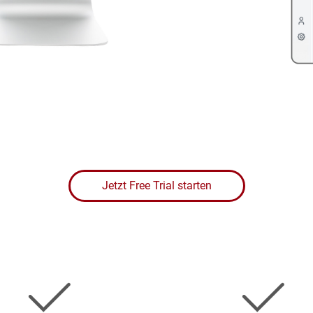
Jetzt Free Trial starten
Bild
Bild