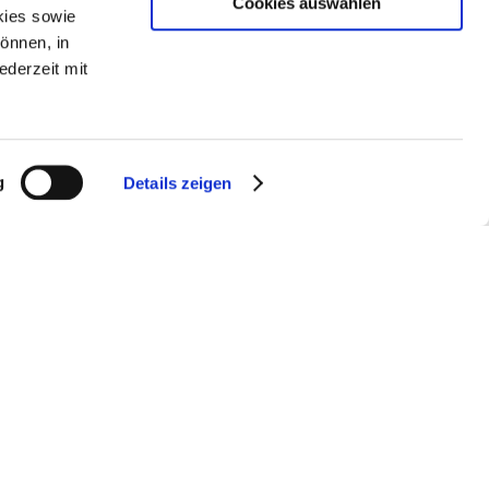
Cookies auswählen
kies sowie
können, in
ederzeit mit
g
Details zeigen
emo anfordern
© 2026 IntraFind Software AG