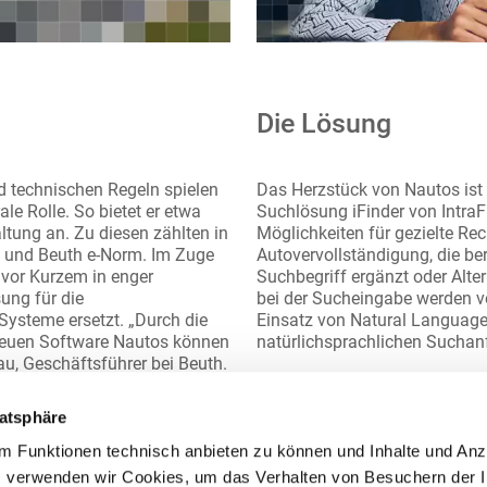
Die Lösung
 technischen Regeln spielen
Das Herzstück von Nautos ist i
le Rolle. So bietet er etwa
Suchlösung iFinder von IntraF
ung an. Zu diesen zählten in
Möglichkeiten für gezielte Rec
m und Beuth e-Norm. Im Zuge
Autovervollständigung, die be
 vor Kurzem in enger
Suchbegriff ergänzt oder Alter
ung für die
bei der Sucheingabe werden vo
ysteme ersetzt. „Durch die
Einsatz von Natural Language 
euen Software Nautos können
natürlichsprachlichen Sucha
rau, Geschäftsführer bei Beuth.
ttet und unserem Vertrieb
vatsphäre
m Funktionen technisch anbieten zu können und Inhalte und Anz
 verwenden wir Cookies, um das Verhalten von Besuchern der I