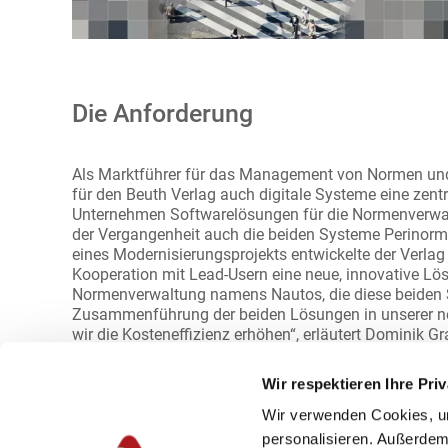
Die Anforderung
Als Marktführer für das Management von Normen und
für den Beuth Verlag auch digitale Systeme eine zentra
Unternehmen Softwarelösungen für die Normenverwalt
der Vergangenheit auch die beiden Systeme Perinor
eines Modernisierungsprojekts entwickelte der Verlag
Kooperation mit Lead-Usern eine neue, innovative Lös
Normenverwaltung namens Nautos, die diese beiden S
Zusammenführung der beiden Lösungen in unserer n
wir die Kosteneffizienz erhöhen“, erläutert Dominik G
„Zudem haben wir sie mit neuen Funktionen ausgesta
dadurch neue Umsatzpotenziale eröffnet.“
Wir respektieren Ihre Pri
Wir verwenden Cookies, u
personalisieren. Außerdem