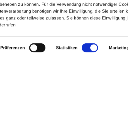
Vollständige Case Study herunterladen
 beheben zu können. Für die Verwendung nicht notwendiger Coo
enverarbeitung benötigen wir Ihre Einwilligung, die Sie erteilen 
s ganz oder teilweise zulassen. Sie können diese Einwilligung j
derrufen.
Präferenzen
Statistiken
Marketin
Datenschutz
Blog
Vertragsbestimmungen
Kontakt
D
r
ISO/IEC 27001:2022